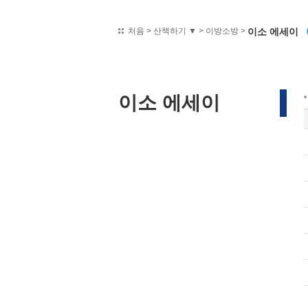
이소 에세이
처음
>
산책하기 ▼
> 이방소방 >
이소 에세이
•