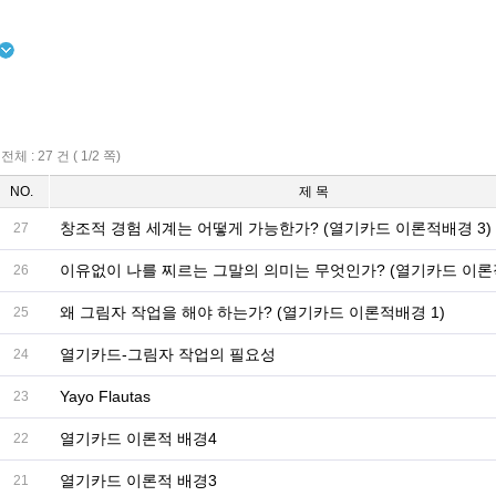
 전체 : 27 건 ( 1/2 쪽)
NO.
제 목
창조적 경험 세계는 어떻게 가능한가? (열기카드 이론적배경 3)
27
이유없이 나를 찌르는 그말의 의미는 무엇인가? (열기카드 이론
26
왜 그림자 작업을 해야 하는가? (열기카드 이론적배경 1)
25
열기카드-그림자 작업의 필요성
24
Yayo Flautas
23
열기카드 이론적 배경4
22
열기카드 이론적 배경3
21