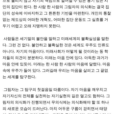
으로 돌리지 않고 자기의 책임으로 걸머질 수 있는 용기 있는 시
민의 집단이 된다
.
한 사람 한 사람의 그림자의 의식화는 결국 집
단의 성숙에 이바지하고 그 튼튼한 기반을 마련한다
.
개인의 통찰
없는 제도상의 어떠한 개혁도
,
어떠한 집단 운동도 그 실효를 거
두기 어렵고 오래 지탱하지 못한다
.
사람들은 세기말의 불안을 말하고 미래세계의 불확실성을 말한
다
.
그런 건 없다
.
불안하고 불확실한 것은 세계도 우주도 인류도
아니다
.
자기의 마음이다
.
미래사회가 어떻게 될 것이라는 둥 학
자들의 의견이 분분하다
.
미래는 마음 안에 있다
.
아득한 과거가
마음 안에 있듯이
.
미래는 한 사람 한 사람의 마음에 달렸다
.
마음
속에 우주가 들어 있다
.
그러길래 우리는 마음을 살피고 그 끝없
는 세계를 탐구한다
.
그림자는 그 탐구의 첫걸음일 따름이다
.
자기 마음을 깨우치고
자기자신의 전체를 실천하는 자기실현의 길은 멀고도 험하다
.
그
림자의 의식화가 진행되면서 무의식에는 의식화해야 할 또 하나
의 새로운 모습이 드러난다
.
마치 어두운 구름이 걷히면서 태양