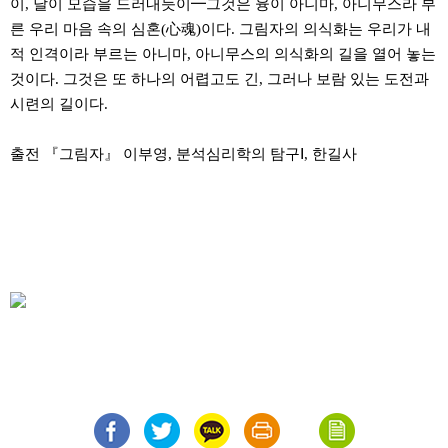
이
,
달이 모습을 드러내듯이
━
그것은 융이 아니마
,
아니무스라 부
른 우리 마음 속의 심혼
(
心魂
)
이다
.
그림자의 의식화는 우리가 내
적 인격이라 부르는 아니마
,
아니무스의 의식화의 길을 열어 놓는
것이다
.
그것은 또 하나의 어렵고도 긴
,
그러나 보람 있는 도전과
시련의 길이다
.
출전 『그림자』 이부영
,
분석심리학의 탐구
Ⅰ,
한길사