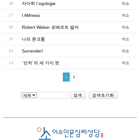
자아학 l`egologie
18
이소
I AMness
17
이소
Robert Walser 로베르트 발저
16
이소
나의 푼크툼
15
이소
Surrender!
14
이소
`빈처`의 세 가지 뜻
13
이소
1
2
검색
검색초기화